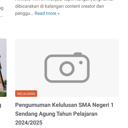
dibicarakan di kalangan content creator dan
ng
penggu…
Read more »
Cara
t…
Daftar
Affiliate
TikTok
KELULUSAN
g
Pengumuman Kelulusan SMA Negeri 1
Sendang Agung Tahun Pelajaran
2024/2025