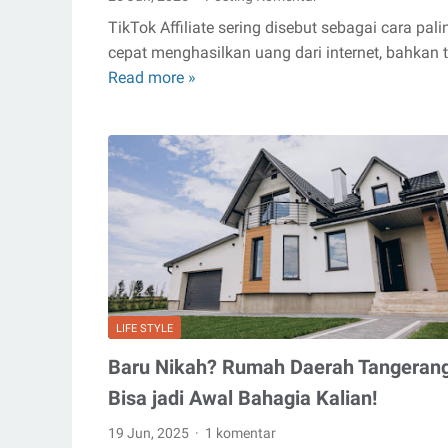
TikTok Affiliate sering disebut sebagai cara pali
cepat menghasilkan uang dari internet, bahkan 
Read more »
Cara
Meningkatkan
Pendapatan
TikTok
Affiliate
Lewat
Strategi
Iklan
LIFE STYLE
Baru Nikah? Rumah Daerah Tangeran
Bisa jadi Awal Bahagia Kalian!
19 Jun, 2025
1 komentar