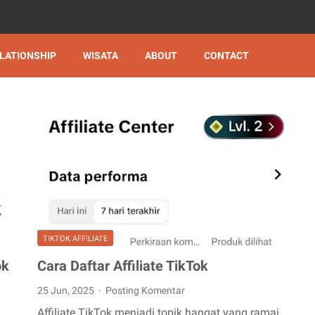
LATIONSHIP
WISATA
ABOUT
CONTACT
TIKTOK AFFILIATE
ok
Cara Daftar Affiliate TikTok
25 Jun, 2025
Posting Komentar
Affiliate TikTok menjadi topik hangat yang ramai