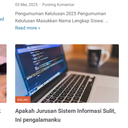
05 Mei, 2025
Posting Komentar
Pengumuman Kelulusan 2025 Pengumuman
ad
Kelulusan Masukkan Nama Lengkap Siswa: …
Read more »
Pengumuman
Kelulusan
SMA
Negeri
1
Sendang
Agung
Tahun
Pelajaran
2024/2025
KULIAH
k
Apakah Jurusan Sistem Informasi Sulit,
Ini pengalamanku