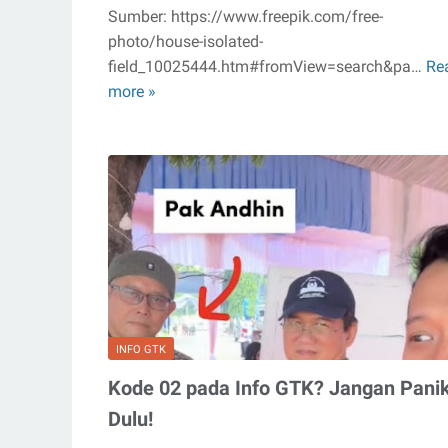
Sumber: https://www.freepik.com/free-
photo/house-isolated-
field_10025444.htm#fromView=search&pa…
Re
Baru
more »
Nikah?
Rumah
Daerah
Tangerang
Bisa
jadi
Awal
Bahagia
Kalian!
INFO GTK
Kode 02 pada Info GTK? Jangan Pani
Dulu!