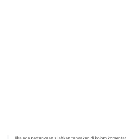
Jika ada pertanyaan silahkan tanyakan di kolom komentar